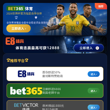
******
太阳成集团tyc9728(股份)有限公司-官方网站
重庆三峡学院 9728太阳集团 欢迎您！
学校首页
学院首页
学院概况
党群工作
人